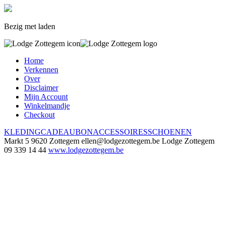
Bezig met laden
Home
Verkennen
Over
Disclaimer
Mijn Account
Winkelmandje
Checkout
KLEDING
CADEAUBON
ACCESSOIRES
SCHOENEN
Markt 5
9620 Zottegem
ellen@lodgezottegem.be
Lodge Zottegem
09 339 14 44
www.lodgezottegem.be