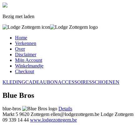
Bezig met laden
Home
Verkennen
Over
Disclaimer
Mijn Account
Winkelmandje
Checkout
KLEDING
CADEAUBON
ACCESSOIRES
SCHOENEN
Blue Bros
blue-bros
Details
Markt 5
9620 Zottegem
ellen@lodgezottegem.be
Lodge Zottegem
09 339 14 44
www.lodgezottegem.be