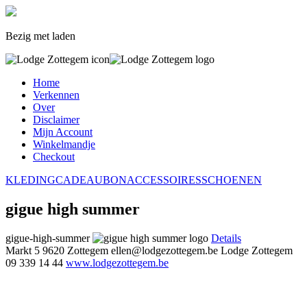
Bezig met laden
Home
Verkennen
Over
Disclaimer
Mijn Account
Winkelmandje
Checkout
KLEDING
CADEAUBON
ACCESSOIRES
SCHOENEN
gigue high summer
gigue-high-summer
Details
Markt 5
9620 Zottegem
ellen@lodgezottegem.be
Lodge Zottegem
09 339 14 44
www.lodgezottegem.be