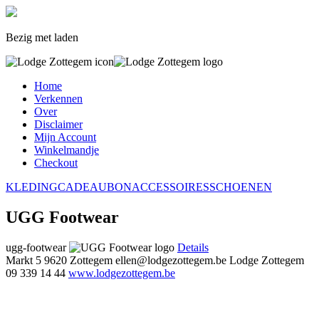
Bezig met laden
Home
Verkennen
Over
Disclaimer
Mijn Account
Winkelmandje
Checkout
KLEDING
CADEAUBON
ACCESSOIRES
SCHOENEN
UGG Footwear
ugg-footwear
Details
Markt 5
9620 Zottegem
ellen@lodgezottegem.be
Lodge Zottegem
09 339 14 44
www.lodgezottegem.be